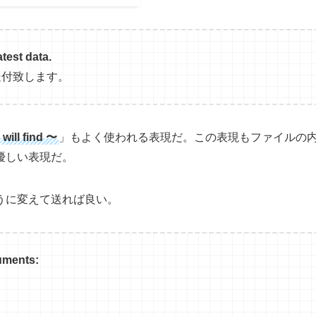
atest data.
送付致します。
will find 〜
」もよく使われる表現だ。この表現もファイルの
優しい表現だ。
うに変えて送れば良い。
cuments: