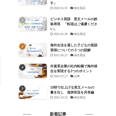
す」
2022.01.07
移住英語
ビジネス英語 英文メールの鉄
板表現 「転送はご遠慮くださ
い」
2022.01.20
移住英語
海外生活を通した子どもの英語
習得についての３つの誤解
2021.05.27
移住英語
外資系企業の社内転籍で海外移
住を実現する3つのポイント
2022.07.17
仕事
10秒で仕上げる英文メールの
書き出し 進捗状況を共有編
2021.10.22
移住英語
新着記事