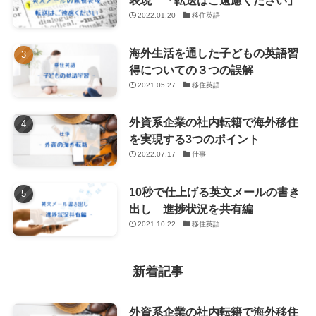
表現 「転送はご遠慮ください」
2022.01.20
移住英語
海外生活を通した子どもの英語習
得についての３つの誤解
2021.05.27
移住英語
外資系企業の社内転籍で海外移住
を実現する3つのポイント
2022.07.17
仕事
10秒で仕上げる英文メールの書き
出し 進捗状況を共有編
2021.10.22
移住英語
新着記事
外資系企業の社内転籍で海外移住