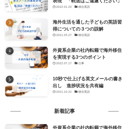
表現 「転送はご遠慮ください」
2022.01.20
移住英語
海外生活を通した子どもの英語習
得についての３つの誤解
2021.05.27
移住英語
外資系企業の社内転籍で海外移住
を実現する3つのポイント
2022.07.17
仕事
10秒で仕上げる英文メールの書き
出し 進捗状況を共有編
2021.10.22
移住英語
新着記事
外資系企業の社内転籍で海外移住