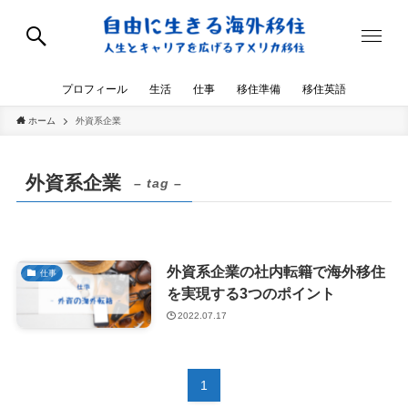
プロフィール
生活
仕事
移住準備
移住英語
ホーム
外資系企業
外資系企業
– tag –
外資系企業の社内転籍で海外移住
仕事
を実現する3つのポイント
2022.07.17
1