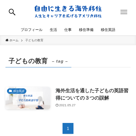
プロフィール
生活
仕事
移住準備
移住英語
ホーム
子どもの教育
子どもの教育
– tag –
海外生活を通した子どもの英語習
移住英語
得についての３つの誤解
2021.05.27
1